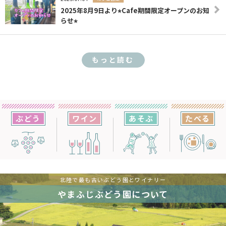
2025年8月9日より⭐︎Cafe期間限定オープンのお知
らせ⭐︎
もっと読む
ぶどう
ワイン
あそぶ
たべる
北陸で最も古いぶどう園とワイナリー
やまふじぶどう園について