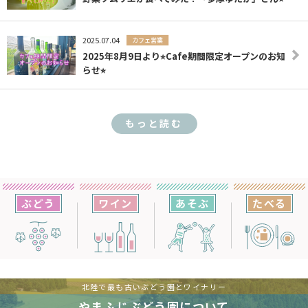
2025.07.04
カフェ営業
2025年8月9日より⭐︎Cafe期間限定オープンのお知
らせ⭐︎
もっと読む
ぶどう
ワイン
あそぶ
たべる
北陸で最も古いぶどう園とワイナリー
やまふじぶどう園について