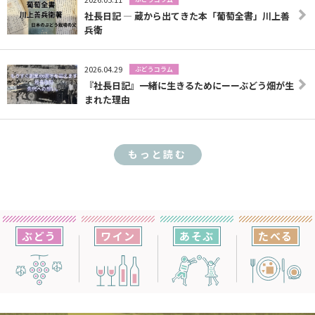
社長日記 — 蔵から出てきた本「葡萄全書」川上善
兵衛
2026.04.29
ぶどうコラム
『社長日記』一緒に生きるためにーーぶどう畑が生
まれた理由
もっと読む
ぶどう
ワイン
あそぶ
たべる