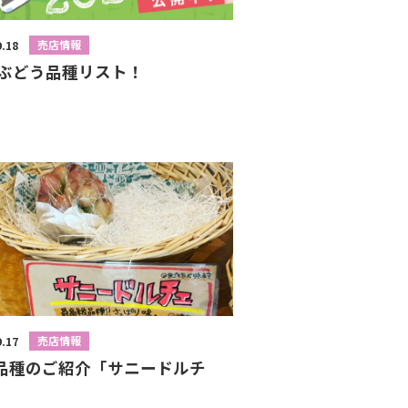
売店情報
9.18
20ぶどう品種リスト！
売店情報
9.17
品種のご紹介「サニードルチ