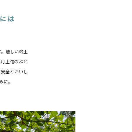
には
す。難しい粘土
0月上旬のぶど
。安全とおいし
みに。