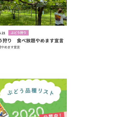
ぶどう狩り
6.21
う狩り 食べ放題やめます宣言
題やめます宣言