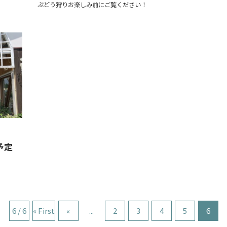
ぶどう狩りお楽しみ前にご覧ください！
予定
6 / 6
« First
«
...
2
3
4
5
6