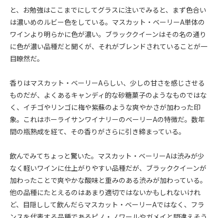
と、お勉強はここまでにしてグラスに注いでみると、まず色合い
は濃いめのルビー色をしている。マスカット・ベーリーA単体の
ワインより明らかに色が濃い。ブラッククイーンはその名の通り
に色が濃い品種だと聞くが、それがブレンドされていることが一
目瞭然だ。
香りはマスカット・ベーリーAらしい、少しの甘さを感じさせる
ものだが、よくあるキャンディ的な砂糖菓子のようなものではな
く、イチゴやリンゴに梅や紫蘇のような爽やかさが加わった印
象。これはホーライサンワイナリーのベーリーAの特徴だ。数年
間の瓶熟成を経て、その香りがさらに引き締まっている。
飲んでみてちょっと驚いた。マスカット・ベーリーAは渋みが少
なく軽いワインに仕上がりやすい品種だが、ブラッククイーンが
加わったことで爽やかな酸味と重みのある渋みが加わっている。
他の品種にたとえるのはあまり適切ではないかもしれないけれ
ど、目隠しして飲んだらマスカット・ベーリーAではなく、フラ
ンスを代表する品種であるピノ・ノワールやガメイと間違えそう