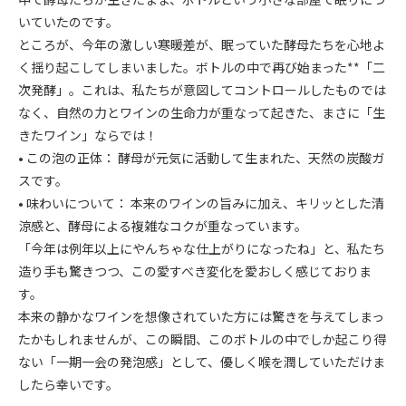
いていたのです。
ところが、今年の激しい寒暖差が、眠っていた酵母たちを心地よ
く揺り起こしてしまいました。ボトルの中で再び始まった**「二
次発酵」。これは、私たちが意図してコントロールしたものでは
なく、自然の力とワインの生命力が重なって起きた、まさに「生
きたワイン」ならでは！
• この泡の正体： 酵母が元気に活動して生まれた、天然の炭酸ガ
スです。
• 味わいについて： 本来のワインの旨みに加え、キリッとした清
涼感と、酵母による複雑なコクが重なっています。
「今年は例年以上にやんちゃな仕上がりになったね」と、私たち
造り手も驚きつつ、この愛すべき変化を愛おしく感じておりま
す。
本来の静かなワインを想像されていた方には驚きを与えてしまっ
たかもしれませんが、この瞬間、このボトルの中でしか起こり得
ない「一期一会の発泡感」として、優しく喉を潤していただけま
したら幸いです。