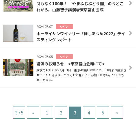
間もなく100年！ 「やまふじぶどう園」の今とこ
れから。山藤智子講演＠東京富山会館
2024.07.07
ワイン
ホーライサンワイナリー「ほしあつめ2022」テイ
スティングレポート
2024.07.05
ワイン
講演のお知らせ ⭐︎東京富山会館にて⭐︎
講演のお知らせ⭐︎7月13日 東京の富山会館にて、13時より講演さ
せていただきます。どうぞお気軽に！ご参加ください。ワインも
楽しめます。
3 / 5
«
1
2
3
4
5
»